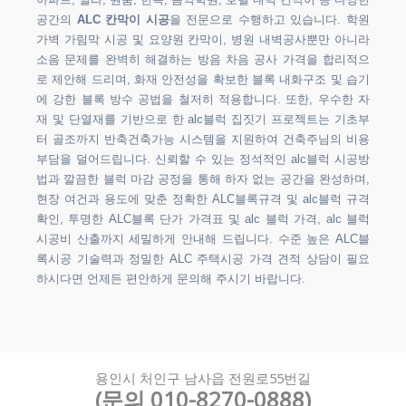
아파트, 빌라, 원룸, 한옥, 음악학원, 호텔 내벽 칸막이 등 다양한
공간의
ALC 칸막이 시공
을 전문으로 수행하고 있습니다. 학원
가벽 가림막 시공 및 요양원 칸막이, 병원 내벽공사뿐만 아니라
소음 문제를 완벽히 해결하는 방음 차음 공사 가격을 합리적으
로 제안해 드리며, 화재 안전성을 확보한 블록 내화구조 및 습기
에 강한 블록 방수 공법을 철저히 적용합니다. 또한, 우수한 자
재 및 단열재를 기반으로 한 alc블럭 집짓기 프로젝트는 기초부
터 골조까지 반축건축가능 시스템을 지원하여 건축주님의 비용
부담을 덜어드립니다. 신뢰할 수 있는 정석적인 alc블럭 시공방
법과 깔끔한 블럭 마감 공정을 통해 하자 없는 공간을 완성하며,
현장 여건과 용도에 맞춘 정확한 ALC블록규격 및 alc블럭 규격
확인, 투명한 ALC블록 단가 가격표 및 alc 블럭 가격, alc 블럭
시공비 산출까지 세밀하게 안내해 드립니다. 수준 높은 ALC블
록시공 기술력과 정밀한 ALC 주택시공 가격 견적 상담이 필요
하시다면 언제든 편안하게 문의해 주시기 바랍니다.
용인시 처인구 남사읍 전원로55번길
(문의 010-8270-0888)