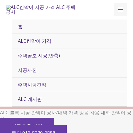
콘
Mai
텐
츠
Men
로
홈
건
너
ALC칸막이 가격
뛰
기
주택골조 시공(반축)
시공사진
주택시공견적
ALC 게시판
ALC 블록 시공 칸막이 공사/내벽 가벽 방음 차음 내화 칸막이 공
사
시공 가격 보기