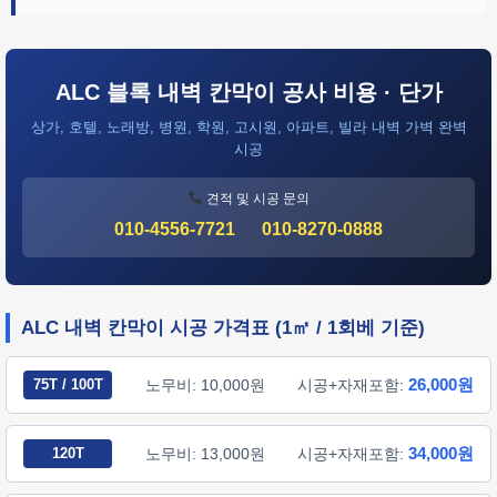
ALC 블록 내벽 칸막이 공사 비용 · 단가
상가, 호텔, 노래방, 병원, 학원, 고시원, 아파트, 빌라 내벽 가벽 완벽
시공
견적 및 시공 문의
010-4556-7721
010-8270-0888
ALC 내벽 칸막이 시공 가격표 (1㎡ / 1회베 기준)
26,000원
75T / 100T
노무비: 10,000원
시공+자재포함:
34,000원
120T
노무비: 13,000원
시공+자재포함: