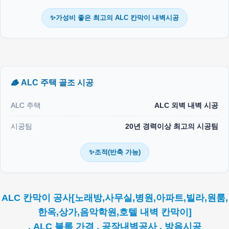
✨가성비 좋은 최고의 ALC 칸막이 내벽시공
🪵 ALC 주택 골조 시공
ALC 주택
ALC 외벽 내벽 시공
시공팀
20년 경력이상 최고의 시공팀
✨조적(반축 가능)
ALC 칸막이 공사[노래방,사무실,병원,아파트,빌라,원룸,
한옥,상가,음악학원,호텔 내벽 칸막이]
. ALC 블록 가격 . 공장내벽공사 . 방음시공