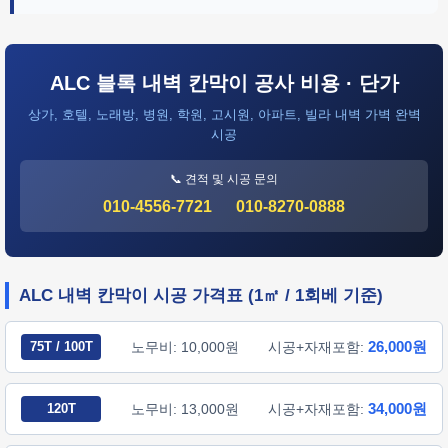
ALC 블록 내벽 칸막이 공사 비용 · 단가
상가, 호텔, 노래방, 병원, 학원, 고시원, 아파트, 빌라 내벽 가벽 완벽
시공
📞 견적 및 시공 문의
010-4556-7721
010-8270-0888
ALC 내벽 칸막이 시공 가격표 (1㎡ / 1회베 기준)
26,000원
75T / 100T
노무비: 10,000원
시공+자재포함:
34,000원
120T
노무비: 13,000원
시공+자재포함: