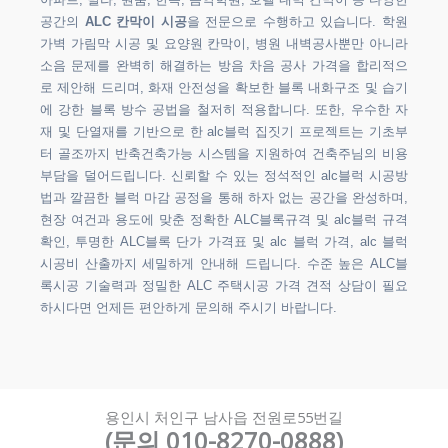
아파트, 빌라, 원룸, 한옥, 음악학원, 호텔 내벽 칸막이 등 다양한
공간의
ALC 칸막이 시공
을 전문으로 수행하고 있습니다. 학원
가벽 가림막 시공 및 요양원 칸막이, 병원 내벽공사뿐만 아니라
소음 문제를 완벽히 해결하는 방음 차음 공사 가격을 합리적으
로 제안해 드리며, 화재 안전성을 확보한 블록 내화구조 및 습기
에 강한 블록 방수 공법을 철저히 적용합니다. 또한, 우수한 자
재 및 단열재를 기반으로 한 alc블럭 집짓기 프로젝트는 기초부
터 골조까지 반축건축가능 시스템을 지원하여 건축주님의 비용
부담을 덜어드립니다. 신뢰할 수 있는 정석적인 alc블럭 시공방
법과 깔끔한 블럭 마감 공정을 통해 하자 없는 공간을 완성하며,
현장 여건과 용도에 맞춘 정확한 ALC블록규격 및 alc블럭 규격
확인, 투명한 ALC블록 단가 가격표 및 alc 블럭 가격, alc 블럭
시공비 산출까지 세밀하게 안내해 드립니다. 수준 높은 ALC블
록시공 기술력과 정밀한 ALC 주택시공 가격 견적 상담이 필요
하시다면 언제든 편안하게 문의해 주시기 바랍니다.
용인시 처인구 남사읍 전원로55번길
(문의 010-8270-0888)