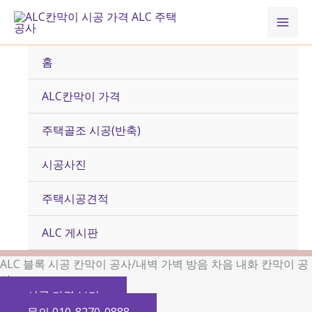
콘
Mai
텐
츠
Men
로
홈
건
너
ALC칸막이 가격
뛰
기
주택골조 시공(반축)
시공사진
주택시공견적
ALC 게시판
ALC 블록 시공 칸막이 공사/내벽 가벽 방음 차음 내화 칸막이 공
사
시공 가격 보기