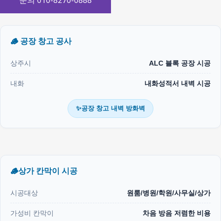
문의 010-8270-0888
🪵 공장 창고 공사
상주시
ALC 블록 공장 시공
내화
내화성적서 내벽 시공
✨공장 창고 내벽 방화벽
🪵상가 칸막이 시공
시공대상
원룸/병원/학원/사무실/상가
가성비 칸막이
차음 방음 저렴한 비용