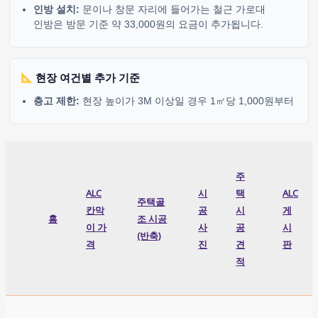
인방 설치:
문이나 창문 자리에 들어가는 철근 가로대
인방은 방문 기준 약 33,000원의 요금이 추가됩니다.
현장 여건별 추가 기준
층고 제한:
현장 높이가 3M 이상일 경우 1㎡당 1,000원부터
주
ALC
시
택
ALC
주택골
칸막
공
시
게
홈
조 시공
이 가
사
공
시
(반축)
격
진
견
판
적