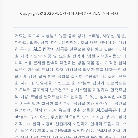
Copyright © 2026 ALC칸막이 시공 가격 ALC 주택 공사
저희는 최고의 시공팀 보유를 통해 상가, 노래방, 사무실, 병원,
아파트, 빌라, 원룸, 한옥, 음악학원, 호텔 내벽 칸막이 등 다양
한 공간의
ALC 칸막이 시공
을 전문으로 수행하고 있습니다. 학
원 가벽 가림막 시공 및 요양원 칸막이, 병원 내벽공사뿐만 아
니라 소음 문제를 완벽히 해결하는 방음 차음 공사 가격을 합리
적으로 제안해 드리며, 화재 안전성을 확보한 블록 내화구조 및
습기에 강한 블록 방수 공법을 철저히 적용합니다. 또한, 우수
한 자재 및 단열재를 기반으로 한 alc블럭 집짓기 프로젝트는
기초부터 골조까지 반축건축가능 시스템을 지원하여 건축주님
의 비용 부담을 덜어드립니다. 신뢰할 수 있는 정석적인 alc블
럭 시공방법과 깔끔한 블럭 마감 공정을 통해 하자 없는 공간을
완성하며, 현장 여건과 용도에 맞춘 정확한 ALC블록규격 및
alc블럭 규격 확인, 투명한 ALC블록 단가 가격표 및 alc 블럭
가격, alc 블럭 시공비 산출까지 세밀하게 안내해 드립니다. 수
준 높은 ALC블록시공 기술력과 정밀한 ALC 주택시공 가격 견
적 상담이 필요하시다면 언제든 편안하게 문의해 주시기 바랍