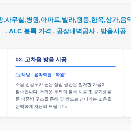
방,사무실,병원,아파트,빌라,원룸,한옥,상가,음
. ALC 블록 가격 . 공장내벽공사 . 방음시공
02. 고차음 방음 시공
[노래방 · 음악학원 · 학원]
소음 민감도가 높은 상업 공간은 철저한 차음이
필수입니다. 두꺼운 두께의 블록 시공 및 공기층을
둔 이중벽 구조를 통해 옆 방으로 넘어가는 소음을
완벽하게 차단해 드립니다.