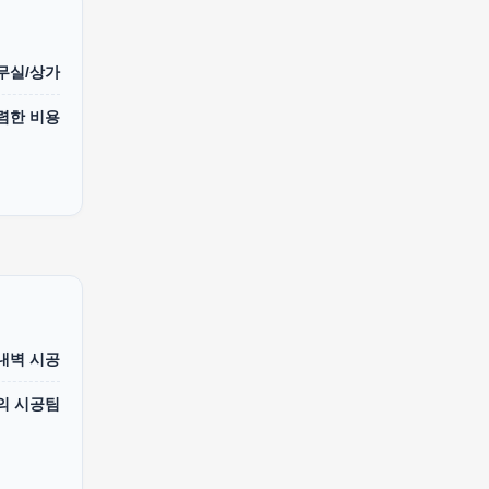
무실/상가
렴한 비용
 내벽 시공
의 시공팀