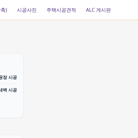
축)
시공사진
주택시공견적
ALC 게시판
 공장 시공
내벽 시공