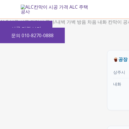
콘
텐
츠
ALC 블록 시공 칸막이 공사/내벽 가벽 방음 차음 내화 칸막이 공
로
시공 가격 보기
건
문의 010-8270-0888
너
뛰
기
공장
상주시
내화