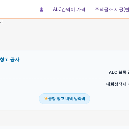
홈
ALC칸막이 가격
주택골조 시공(반
사
 창고 공사
ALC 블록
내화성적서 
공장 창고 내벽 방화벽