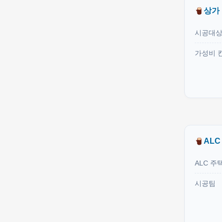
상가
시공대
가성비 
ALC
ALC 주
시공팀