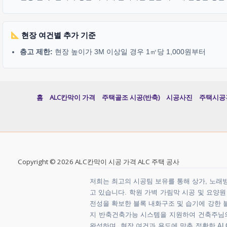
현장 여건별 추가 기준
층고 제한:
현장 높이가 3M 이상일 경우 1㎡당 1,000원부터
홈
ALC칸막이 가격
주택골조 시공(반축)
시공사진
주택시공
Copyright © 2026 ALC칸막이 시공 가격 ALC 주택 공사
저희는 최고의 시공팀 보유를 통해 상가, 노래방,
고 있습니다. 학원 가벽 가림막 시공 및 요양
전성을 확보한 블록 내화구조 및 습기에 강한 블
지 반축건축가능 시스템을 지원하여 건축주님의 
완성하며, 현장 여건과 용도에 맞춘 정확한 ALC